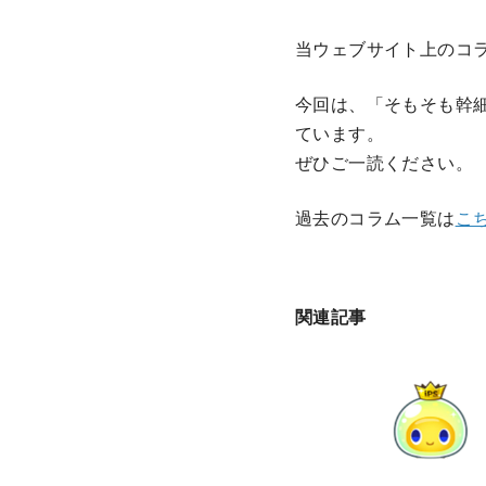
ン
ツ
当ウェブサイト上のコ
へ
移
今回は、「そもそも幹細
動
ています。
ぜひご一読ください。
過去のコラム一覧は
こ
関連記事