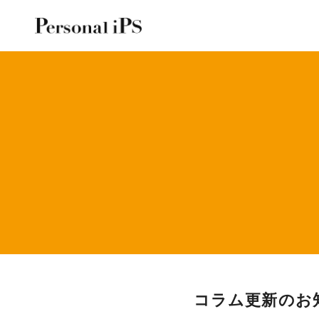
コ
ン
コラム更新のお
テ