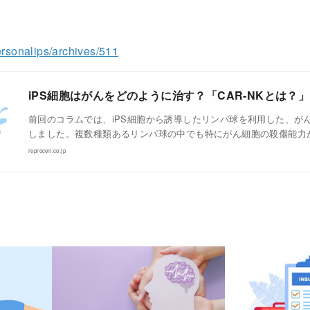
：
personalips/archives/511
iPS細胞はがんをどのように治す？「CAR-NKとは？」
前回のコラムでは、iPS細胞から誘導したリンパ球を利用した、が
しました。複数種類あるリンパ球の中でも特にがん細胞の殺傷能力
reprocell.co.jp