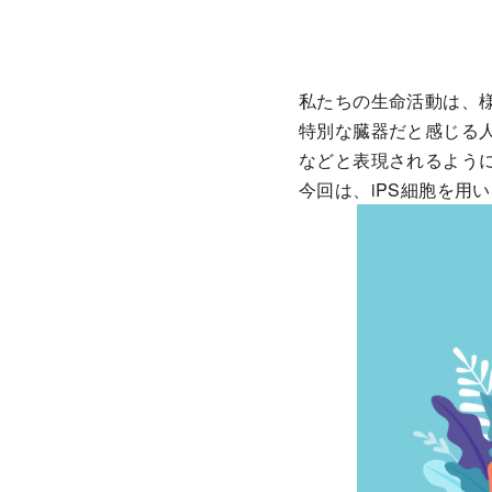
ン
ツ
へ
移
私たちの生命活動は、
動
特別な臓器だと感じる
などと表現されるよう
今回は、iPS細胞を用