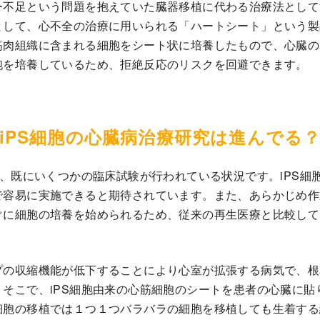
ー不足という問題を抱えていた臓器移植に代わる治療法として
として、心不全の治療に用いられる「ハートシート」という製
筋肉組織に含まれる細胞をシート状に培養したもので、心臓の
胞を培養しているため、拒絶反応のリスクを回避できます。
iPS細胞の心臓病治療研究は進んでる
も、既にいくつかの臨床試験が行われている状況です。iPS細
容易に実施できると期待されています。また、あらかじめ作製
ぐに細胞の培養を始められるため、従来の再生医療と比較して
プの収縮機能が低下することにより心室が拡張する病気で、根
そこで、iPS細胞由来の心筋細胞のシートを患者の心臓に貼
細胞の移植では１つ１つバラバラの細胞を移植しても生着する