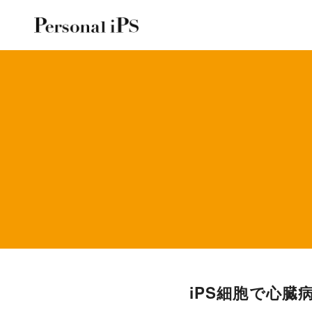
コ
ン
iPS細胞で心臓
テ