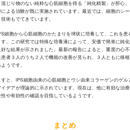
、混じり物のない純粋な心筋細胞を得る「純化精製」が肝心。
導による治験が既に実施されています。最近では、細胞のシー
う技術もでてきています。
PS細胞から心筋細胞のかたまりを球状に培養して、これを患
ます。この研究では特殊な培養液によって、安価で簡単に純化
良好な結果が示されました。最新の報告によると、重度の心不
た患者３人のうち２人で機能の改善が見られ、３人ともに移植
るようです。
すと、iPS細胞由来の心筋細胞とウシ由来コラーゲンのゲル
アイデアが理論的に示されています。現在は、他に有効な治療
全性や有効性の確認を目指しているようです。
まとめ