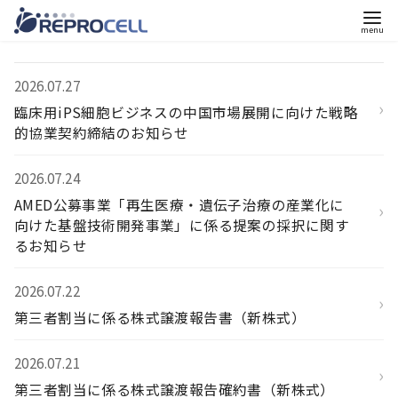
コ
ン
2026.07.27
テ
›
臨床用iPS細胞ビジネスの中国市場展開に向けた戦略
ン
的協業契約締結のお知らせ
ツ
へ
2026.07.24
移
AMED公募事業「再生医療・遺伝子治療の産業化に
›
動
向けた基盤技術開発事業」に係る提案の採択に関す
るお知らせ
2026.07.22
›
第三者割当に係る株式譲渡報告書（新株式）
2026.07.21
›
第三者割当に係る株式譲渡報告確約書（新株式）