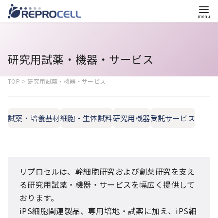
コ
ン
テ
研究用試薬・機器・サービス
ン
ツ
TOP > 研究用試薬・機器・サービス
へ
移
試薬・培養基材
細胞・生体試料
研究用機器
受託サービス
動
リプロセルは、幹細胞研究および創薬研究を支え
る研究用試薬・機器・サービスを幅広く提供して
おります。
iPS細胞関連製品、専用培地・試薬に加え、iPS細