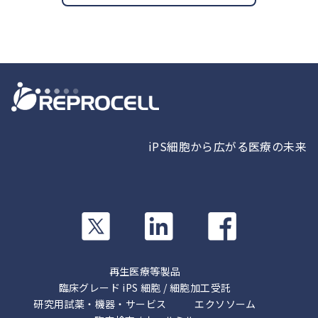
iPS細胞から広がる医療の未来
カ
カ
カ
ラ
ラ
ラ
ム
ム
ム
リ
リ
リ
再生医療等製品
ン
ン
ン
臨床グレード iPS 細胞 / 細胞加工受託
ク
ク
研究用試薬・機器・サービス
ク
エクソソーム