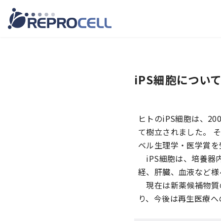
コ
ン
テ
iPS細胞につい
ン
ツ
へ
ヒトのiPS細胞は、2
移
て樹立されました。 そ
動
ベル生理学・医学賞を
iPS細胞は、培養器
経、肝臓、血液など様
現在は新薬候補物質
り、今後は再生医療へ