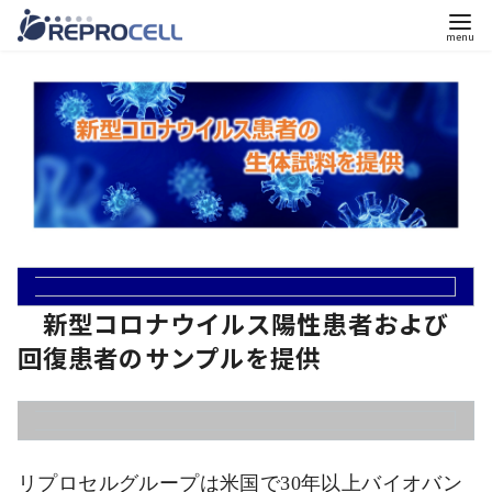
コ
ン
テ
ン
ツ
へ
移
動
新型コロナウイルス陽性患者および
回復患者のサンプルを提供
リプロセルグループは米国で30年以上バイオバン