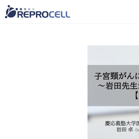
コ
ン
テ
ン
ツ
へ
移
動