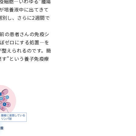
疫細胞―いわゆる”腫瘍
Lが培養液中に出てきて
選別し、さらに2週間で
与前の患者さんの免疫シ
ほぼゼロにする処置―を
が整えられるのです。簡
戻す”という養子免疫療