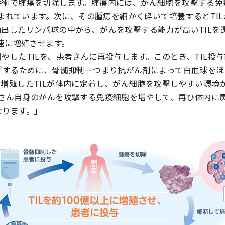
手術で腫瘍を切除します。腫瘍内には、がん細胞を攻撃する免
が含まれています。次に、その腫瘍を細かく砕いて培養するとTI
出したリンパ球の中から、がんを攻撃する能力が高いTILを
急速に増殖させます。
やしたTILを、患者さんに再投与します。このとき、TIL投
ト”するために、骨髄抑制―つまり抗がん剤によって白血球を
増殖したTILが体内に定着し、がん細胞を攻撃しやすい環境
者さん自身のがんを攻撃する免疫細胞を増やして、再び体内に
なります。」