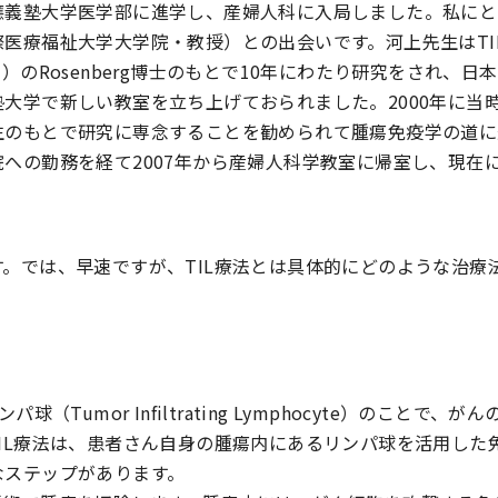
應義塾大学医学部に進学し、産婦人科に入局しました。私にと
医療福祉大学大学院・教授）との出会いです。河上先生はTI
）のRosenberg博士のもとで10年にわたり研究をされ、
大学で新しい教室を立ち上げておられました。2000年に当
生のもとで研究に専念することを勧められて腫瘍免疫学の道に
への勤務を経て2007年から産婦人科学教室に帰室し、現在
。では、早速ですが、TIL療法とは具体的にどのような治療
球（Tumor Infiltrating Lymphocyte）のことで
IL療法は、患者さん自身の腫瘍内にあるリンパ球を活用した
なステップがあります。