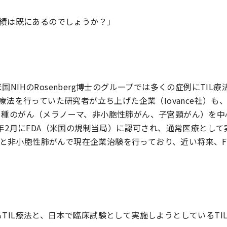
実績は既にあるのでしょうか？」
NIHのRosenberg博士のグループでは多くの症例にTIL
療法を行っていた研究者が立ち上げた企業（Iovance社）も
３種のがん（メラノーマ、非小胞性肺がん、子宮頸がん）を中
4年2月にFDA（米国の規制当局）に認可され、通常医療とし
頸がんと非小胞性肺がんで現在企業治験を行っており、近い将来、
」
TIL療法と、日本で臨床試験として実施しようとしているTI