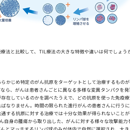
療法と比較して、TIL療法の大きな特徴や違いは何でしょう
あらかじめ特定のがん抗原をターゲットとして治療するものが
ぜなら、がんは患者さんごとに異なる多様な変異タンパクを発
が存在しているのかを調べたうえで、どの抗原を使った免疫療
ればなりません。時間の限られた進行がんの患者さんに行うに
共通する抗原に対する治療では十分な効果が得られないことが
さん自身の腫瘍から取り出した、がんに対する様々な攻撃能力
がんとマッチするリンパ球のみが体内で自然に選択され、大き