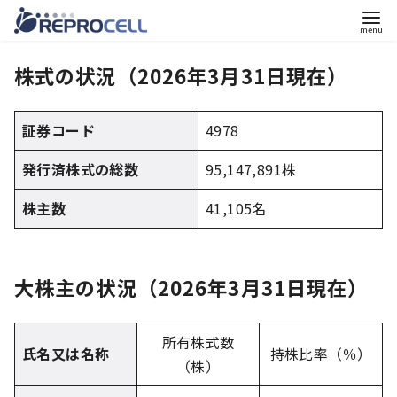
コ
株式の状況（2026年3月31日現在）
ン
テ
ン
証券コード
4978
ツ
発行済株式の総数
95,147,891株
へ
移
株主数
41,105名
動
大株主の状況（2026年3月31日現在）
所有株式数
氏名又は名称
持株比率（％）
（株）