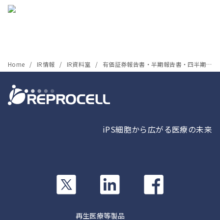
Home
IR情報
IR資料室
有価証券報告書・半期報告書・四半期報告書
iPS細胞から広がる医療の未来
カ
カ
カ
ラ
ラ
ラ
ム
ム
ム
リ
リ
リ
再生医療等製品