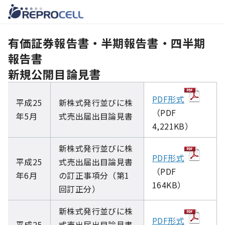
コ
有価証券報告書・半期報告書・四半期
ン
テ
報告書
ン
新規公開目論見書
ツ
へ
PDF形式
平成25
新株式発行並びに株
移
（PDF
年5月
式売出届出目論見書
動
4,221KB）
新株式発行並びに株
PDF形式
平成25
式売出届出目論見書
（PDF
年6月
の訂正事項分（第1
164KB）
回訂正分）
新株式発行並びに株
PDF形式
平成25
式売出届出目論見書