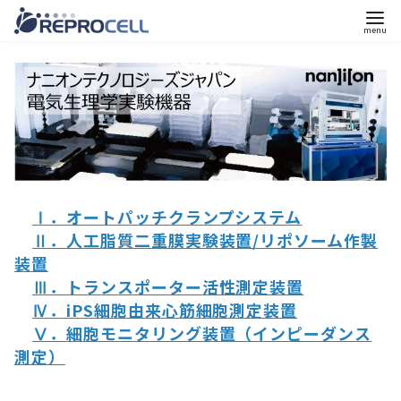
コ
ン
テ
ン
ツ
へ
移
Ⅰ．オートパッチクランプシステム
動
Ⅱ．人工脂質二重膜実験装置/リポソーム作製
装置
Ⅲ．トランスポーター活性測定装置
Ⅳ．iPS細胞由来心筋細胞測定装置
Ⅴ．細胞モニタリング装置（インピーダンス
測定）