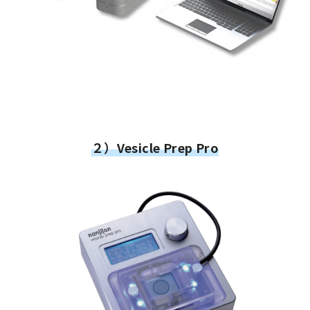
２）Vesicle Prep Pro