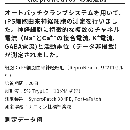
オートパッチクランプシステムを用いて、
iPS細胞由来神経細胞の測定を行いまし
た。神経細胞に特徴的な複数のチャネル
+
++
+
電流（Na
とCa
の複合電流, K
電流,
GABA電流)と活動電位（データ非掲載）
が測定されました。
細胞：iPS細胞由来神経細胞（ReproNeuro, リプロセル
社）
培養期間：20日
剥離液：5% TrypLE （10分間処理）
測定装置：SyncroPatch 384PE, Port-aPatch
測定溶液：ナニオン社標準溶液
測定データ例