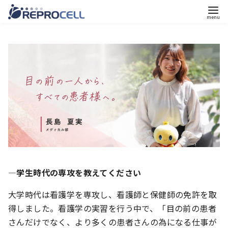
コ
ン
テ
ン
ツ
へ
移
動
―学生時代の専攻を教えてください
大学時代は看護学を専攻し、看護師と保健師の免許を取
得しました。看護学の実習を行う中で、「目の前の患者
さんだけでなく、より多くの患者さんの為になる仕事が