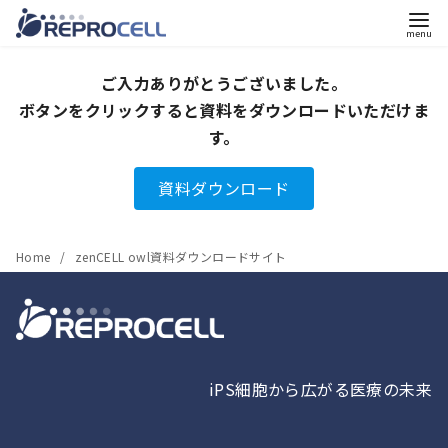
コ
ご入力ありがとうございました。
ン
ボタンをクリックすると資料をダウンロードいただけま
テ
す。
ン
ツ
資料ダウンロード
へ
移
動
Home
zenCELL owl資料ダウンロードサイト
iPS細胞から広がる医療の未来