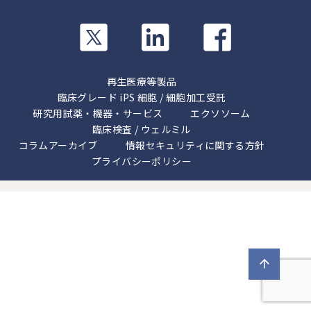
カ
カ
カ
ラ
ラ
ラ
ム
ム
ム
リ
リ
リ
再生医療等製品
ン
ン
ン
臨床グレード iPS 細胞 / 細胞加工受託
ク
ク
研究用試薬・機器・サービス
ク
エクソソーム
臨床検査 / ウェルミル
コラムアーカイブ
情報セキュリティに関する方針
プライバシーポリシー