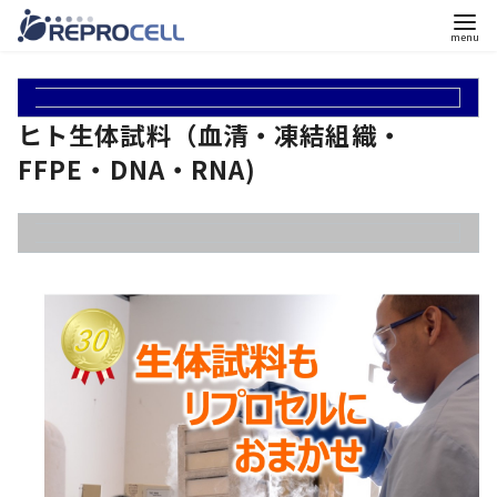
コ
ン
テ
ヒト生体試料（血清・凍結組織・
ン
FFPE・DNA・RNA)
ツ
へ
移
動