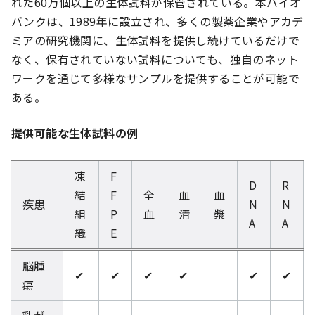
れた60万個以上の生体試料が保管されている。本バイオ
バンクは、1989年に設立され、多くの製薬企業やアカデ
ミアの研究機関に、生体試料を提供し続けているだけで
なく、保有されていない試料についても、独自のネット
ワークを通じて多様なサンプルを提供することが可能で
ある。
提供可能な生体試料の例
凍
F
D
R
結
F
全
血
血
疾患
N
N
組
P
血
清
漿
A
A
織
E
脳腫
✔
✔
✔
✔
✔
✔
瘍