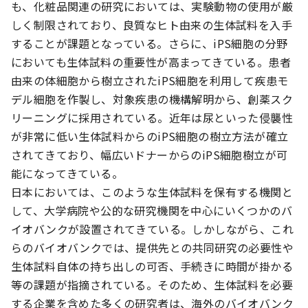
も、化粧品関連の研究においては、実験動物の使用が厳
しく制限されており、良質なヒト由来の生体試料を入手
することが課題となっている。さらに、iPS細胞の分野
においても生体試料の重要性が高まってきている。患者
由来の体細胞から樹立されたiPS細胞を利用して疾患モ
デル細胞を作製し、対象疾患の機構解明から、創薬スク
リーニングに採用されている。近年は尿といった侵襲性
が非常に低い生体試料からのiPS細胞の樹立方法が確立
されてきており、幅広いドナーからのiPS細胞樹立が可
能になってきている。
日本においては、このような生体試料を保有する機関と
して、大学病院や公的な研究機関を中心にいくつかのバ
イオバンクが設置されてきている。しかしながら、これ
らのバイオバンクでは、提供先との共同研究の必要性や
生体試料自体の持ち出しの可否、手続きに時間が掛かる
等の課題が指摘されている。そのため、生体試料を必要
する企業を含めた多くの研究者は、海外のバイオバンク