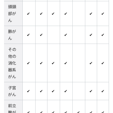
頭頸
部が
✔
✔
✔
✔
✔
✔
ん
肺が
✔
✔
✔
✔
✔
ん
その
他の
消化
✔
✔
✔
✔
✔
✔
器系
がん
子宮
✔
✔
✔
✔
✔
✔
がん
前立
腺が
✔
✔
✔
✔
✔
✔
✔