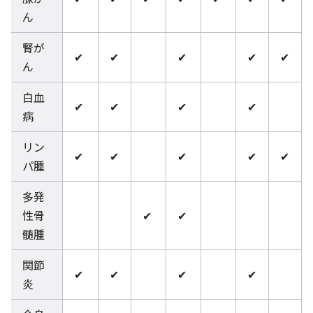
ん
腎が
✔
✔
✔
✔
✔
ん
白血
✔
✔
✔
✔
病
リン
✔
✔
✔
✔
✔
パ腫
多発
性骨
✔
✔
髄腫
関節
✔
✔
✔
✔
炎