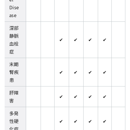
Dise
ase
深部
静脈
✔
✔
✔
✔
血栓
症
末期
腎疾
✔
✔
✔
✔
患
肝障
✔
✔
✔
✔
害
多発
性硬
✔
✔
✔
✔
化症