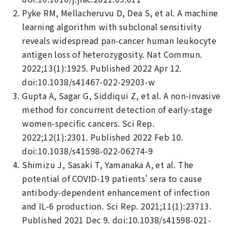
Pyke RM, Mellacheruvu D, Dea S, et al. A machine
learning algorithm with subclonal sensitivity
reveals widespread pan-cancer human leukocyte
antigen loss of heterozygosity. Nat Commun.
2022;13(1):1925. Published 2022 Apr 12.
doi:10.1038/s41467-022-29203-w
Gupta A, Sagar G, Siddiqui Z, et al. A non-invasive
method for concurrent detection of early-stage
women-specific cancers. Sci Rep.
2022;12(1):2301. Published 2022 Feb 10.
doi:10.1038/s41598-022-06274-9
Shimizu J, Sasaki T, Yamanaka A, et al. The
potential of COVID-19 patients’ sera to cause
antibody-dependent enhancement of infection
and IL-6 production. Sci Rep. 2021;11(1):23713.
Published 2021 Dec 9. doi:10.1038/s41598-021-