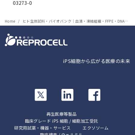
03273-0
Home
ヒト生体試料・バイオバンク｜血清・凍結組織・FFPE・DNA・RNA
iPS細胞から広がる医療の未来
カ
カ
カ
ラ
ラ
ラ
ム
ム
ム
リ
リ
リ
再生医療等製品
ン
ン
ン
臨床グレード iPS 細胞 / 細胞加工受託
ク
ク
研究用試薬・機器・サービス
ク
エクソソーム
臨床検査 / ウェルミル