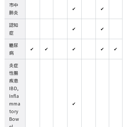
市中
✔
✔
肺炎
認知
✔
✔
症
糖尿
✔
✔
✔
✔
✔
病
炎症
性腸
疾患
IBD,
Infla
mma
✔
tory
Bow
el