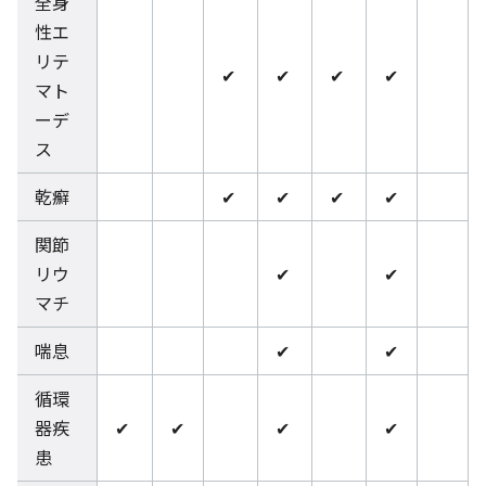
全身
性エ
リテ
✔
✔
✔
✔
マト
ーデ
ス
乾癬
✔
✔
✔
✔
関節
リウ
✔
✔
マチ
喘息
✔
✔
循環
器疾
✔
✔
✔
✔
患