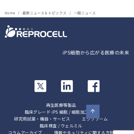
Home
最新ニュース＆トピックス
一般ニュース
iPS細胞から広がる医療の未来
カ
カ
カ
ラ
ラ
ラ
ム
ム
ム
リ
リ
リ
再生医療等製品
ン
ン
ン
臨床グレード iPS 細胞 / 細胞加工受託
ク
ク
研究用試薬・機器・サービス
ク
エクソソーム
臨床検査 / ウェルミル
コラムアーカイブ
情報セキュリティに関する方針