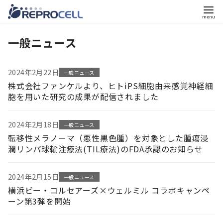
コ
一般ニュース
ン
テ
ン
2024年2月22日
一般ニュース
ツ
株式会社ファンケルより、ヒトiPS細胞由来感覚神経細
へ
胞を用いた研究の成果が配信されました
移
動
2024年2月18日
一般ニュース
転移性メラノーマ（悪性黒色腫）を対象とした腫瘍浸
潤リンパ球輸注療法(TIL療法)のFDA承認のお知らせ
2024年2月15日
一般ニュース
横浜ビー・コルセアーズ×ウェルミル コラボキャンペ
ーン第3弾を開始