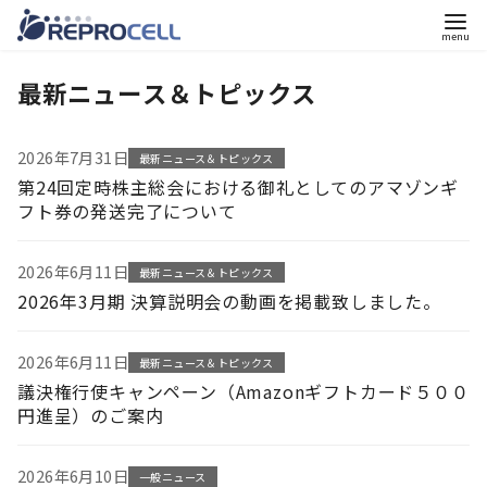
コ
最新ニュース＆トピックス
ン
テ
ン
2026年7月31日
最新ニュース＆トピックス
ツ
第24回定時株主総会における御礼としてのアマゾンギ
へ
フト券の発送完了について
移
動
2026年6月11日
最新ニュース＆トピックス
2026年3月期 決算説明会の動画を掲載致しました。
2026年6月11日
最新ニュース＆トピックス
議決権行使キャンペーン（Amazonギフトカード５００
円進呈）のご案内
2026年6月10日
一般ニュース