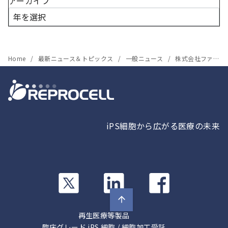
アーカイブ
Home
最新ニュース＆トピックス
一般ニュース
株式会社ファンケルより、ヒトiPS細胞由来感覚神経細胞を用いた研究の成果が配信されました
iPS細胞から広がる医療の未来
カ
カ
カ
ラ
ラ
ラ
ム
ム
ム
リ
リ
リ
再生医療等製品
ン
ン
ン
臨床グレード iPS 細胞 / 細胞加工受託