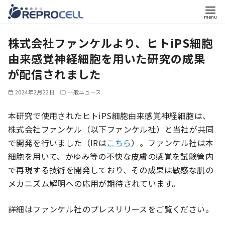
コ
株式会社ファンケルより、ヒトiPS細胞
ン
テ
由来感覚神経細胞を用いた研究の成果
ン
が配信されました
ツ
2024年2月22日
一般ニュース
へ
移
本研究で使用されたヒトiPS細胞由来感覚神経細胞は、
動
株式会社ファンケル（以下ファンケル社）と当社が共同
で開発を行いました（IRは
こちら
）。ファンケル社は本
細胞を用いて、かゆみ等の不快な皮膚の感覚を試験管内
で再現する技術を開発しており、その成果は敏感な肌の
メカニズム解明への応用が期待されています。
詳細はファンケル社のプレスリリースをご覧ください。