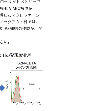
をフローサイトメトリーで
HLA-ABC抗体使
化誘導したマクロファージ
TAノックアウト株では、
iPS細胞の作製が、ゲ
さい。