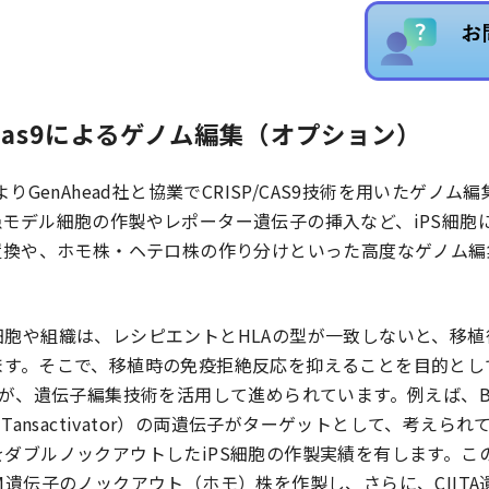
PR/Cas9によるゲノム編集（オプション）
よりGenAhead社と協業でCRISP/CAS9技術を用いたゲノ
モデル細胞の作製やレポーター遺伝子の挿入など、iPS細胞
P置換や、ホモ株・ヘテロ株の作り分けといった高度なゲノム
細胞や組織は、レシピエントとHLAの型が一致しないと、移
ます。そこで、移植時の免疫拒絶反応を抑えることを目的とし
製が、遺伝子編集技術を活用して進められています。例えば、B
ssII Tansactivator）の両遺伝子がターゲットとして、考え
ダブルノックアウトしたiPS細胞の作製実績を有します。こ
M遺伝子のノックアウト（ホモ）株を作製し、さらに、CIIT