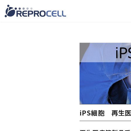
コ
ン
テ
ン
ツ
へ
移
動
iPS細胞 再生