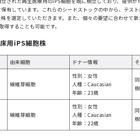
立された再生医療用のiPS細胞を既に樹立しており、提供が可
保有しています。これらのシードストックの中から、テスト用
た株を選定していただきます。また、個々の要望に合わせて新
を取得することも可能です。
床用iPS細胞株
由来細胞
ドナー情報
そ
性別：女性
同
線維芽細胞
人種：Caucasian
樹
年齢：23歳
性別：女性
同
線維芽細胞
人種：Caucasian
樹
年齢：22歳