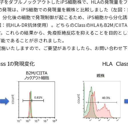
遺伝子をダブルノックアウトしたiPS細胞株で、HLAの発現量
 I の発現は、iPS細胞での発現量を親株と比較しました（左図：抗
発現は、分化後の細胞で発現制御が起こるため、iPS細胞から分
抗HLA-DR抗体使用）。どちらのClassのHLAもB2M/CII
。これらの結果から、免疫拒絶反応を抑えることを目的とした
可能であることが示されました。
実施いたしますので、ご要望がありましたら、お問い合わせ下