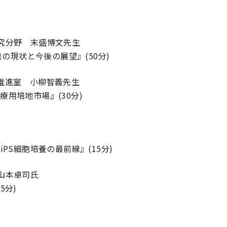
究分野 末盛博文先生
の現状と今後の展望』(50分)
推進室 小柳智義先生
培地市場』(30分)
S細胞培養の最前線』(15分)
山本卓司氏
5分)