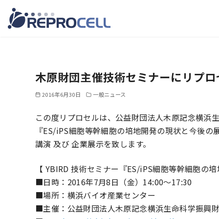
コ
ン
テ
木原財団主催技術セミナーにリプロ
ン
ツ
2016年6月30日
一般ニュース
へ
この度リプロセルは、公益財団法人木原記念横浜
移
『ES/iPS細胞等幹細胞の培地開発の現状と今後
動
講演 及び 企業展示を致します。
【 YBIRD 技術セミナー『ES/iPS細胞等幹細
■日時：2016年7月8日（金）14:00～17:30
■場所：横浜バイオ産業センター
■主催：公益財団法人木原記念横浜生命科学振興財団