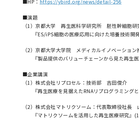
■HP：
https://ybird.org/news/detail-256
■演題
（1）京都大学 再生医科学研究所 胚性幹細胞研
『ES/iPS細胞の医療応用に向けた培養技術開発
（2）京都大学大学院 メディカルイノベーション
『製品提供のバリューチェーンから見た再生医療用
■企業講演
（1）株式会社リプロセル：技術部 吉田俊介
『再生医療を見据えたRNAリプログラミングとiP
（2）株式会社マトリクソーム：代表取締役社長 
『マトリクソームを活用した再生医療研究』(1