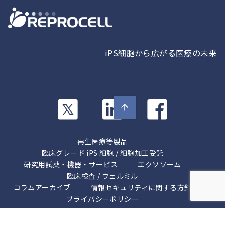
iPS細胞から広がる医療の未来
カ
カ
カ
ラ
ラ
ラ
ム
ム
ム
リ
リ
リ
再生医療等製品
ン
ン
ン
臨床グレード iPS 細胞 / 細胞加工受託
ク
ク
研究用試薬・機器・サービス
ク
エクソソーム
臨床検査 / ウェルミル
コラムアーカイブ
情報セキュリティに関する方針
プライバシーポリシー