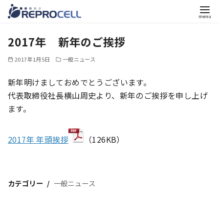
コ
2017年 新年のご挨拶
ン
テ
2017年1月5日
一般ニュース
ン
ツ
新年明けましておめでとうございます。
へ
代表取締役社長横山周史より、新年のご挨拶を申し上げ
移
ます。
動
2017年 年頭挨拶
（126KB）
カテゴリー
一般ニュース