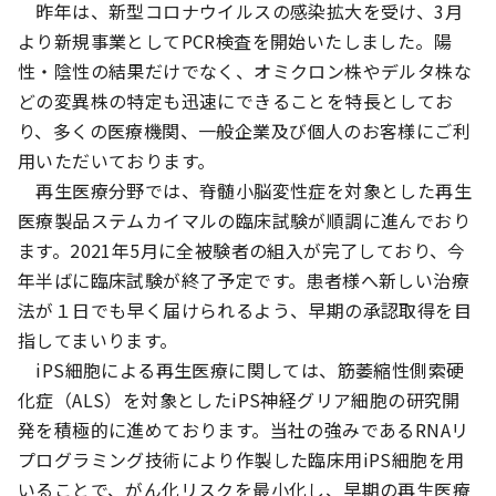
昨年は、新型コロナウイルスの感染拡大を受け、3月
より新規事業としてPCR検査を開始いたしました。陽
性・陰性の結果だけでなく、オミクロン株やデルタ株な
どの変異株の特定も迅速にできることを特長としてお
り、多くの医療機関、一般企業及び個人のお客様にご利
用いただいております。
再生医療分野では、脊髄小脳変性症を対象とした再生
医療製品ステムカイマルの臨床試験が順調に進んでおり
ます。2021年5月に全被験者の組入が完了しており、今
年半ばに臨床試験が終了予定です。患者様へ新しい治療
法が１日でも早く届けられるよう、早期の承認取得を目
指してまいります。
iPS細胞による再生医療に関しては、筋萎縮性側索硬
化症（ALS）を対象としたiPS神経グリア細胞の研究開
発を積極的に進めております。当社の強みであるRNAリ
プログラミング技術により作製した臨床用iPS細胞を用
いることで、がん化リスクを最小化し、早期の再生医療