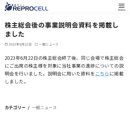
コ
株主総会後の事業説明会資料を掲載し
ン
テ
ました
ン
2023年6月22日
一般ニュース
ツ
へ
2023年6月22日の株主総会終了後、同じ会場で株主総会
移
にご出席の株主様を対象に当社事業の進捗についての説
動
明会を行いました。説明会に用いた資料を
こちら
に掲載
しました。
カテゴリー
一般ニュース