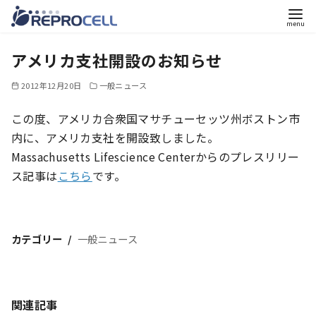
コ
アメリカ支社開設のお知らせ
ン
テ
2012年12月20日
一般ニュース
ン
ツ
この度、アメリカ合衆国マサチューセッツ州ボストン市
へ
内に、アメリカ支社を開設致しました。
移
Massachusetts Lifescience Centerからのプレスリリー
動
ス記事は
こちら
です。
カテゴリー
一般ニュース
関連記事