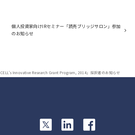
個人投資家向けIRセミナー「読売ブリッジサロン」参加
のお知らせ
CELL’s Innovative Research Grant Program, 2014」採択者のお知らせ
カ
カ
カ
ラ
ラ
ラ
ム
ム
ム