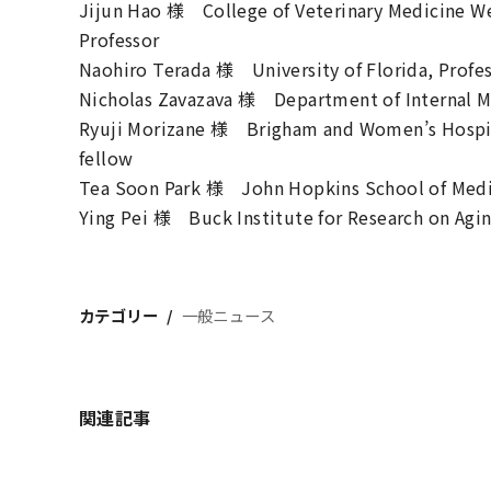
Jijun Hao 様 College of Veterinary Medicine Wes
Professor
Naohiro Terada 様 University of Florida, Profe
Nicholas Zavazava 様 Department of Internal Med
Ryuji Morizane 様 Brigham and Women’s Hospital
fellow
Tea Soon Park 様 John Hopkins School of Medici
Ying Pei 様 Buck Institute for Research on Aging
カテゴリー
一般ニュース
関連記事