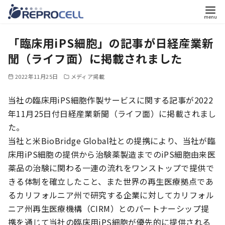
コ
「臨床用iPS細胞」の記事が日経産業新
ン
テ
聞（ライフ面）に掲載されました
ン
2022年11月25日
メディア掲載
ツ
へ
当社の臨床用iPS細胞作製サービスに関する記事が2022
移
年11月25日付日経産業新聞（ライフ面）に掲載されまし
動
た。
当社と米BioBridge Global社との提携により、当社が臨
床用iPS細胞の提供から治験薬製造までのiPS細胞由来医
薬品の治験に関わる一連の流れをワンストップで提供で
きる体制を確立したこと、また世界の再生医療拠点であ
るカリフォルニア州で研究する企業に対してカリフォル
ニア州再生医療機構（CIRM）とのパートナーシップ提
携を通じて当社の臨床用iPS細胞が優先的に提供される