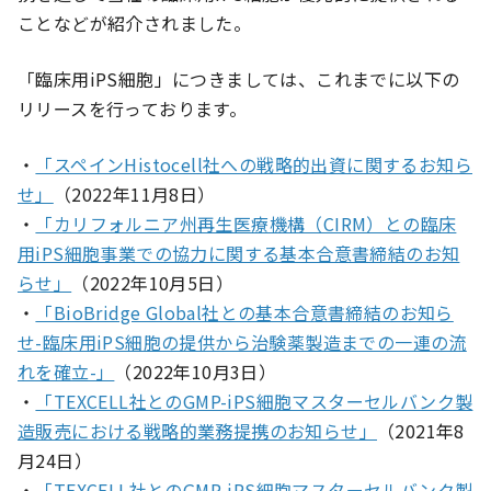
ことなどが紹介されました。
「臨床用iPS細胞」につきましては、これまでに以下の
リリースを行っております。
・
「スペインHistocell社への戦略的出資に関するお知ら
せ」
（2022年11月8日）
・
「カリフォルニア州再生医療機構（CIRM）との臨床
用iPS細胞事業での協力に関する基本合意書締結のお知
らせ」
（2022年10月5日）
・
「BioBridge Global社との基本合意書締結のお知ら
せ-臨床用iPS細胞の提供から治験薬製造までの一連の流
れを確立-」
（2022年10月3日）
・
「TEXCELL社とのGMP-iPS細胞マスターセルバンク製
造販売における戦略的業務提携のお知らせ」
（2021年8
月24日）
・
「TEXCELL社とのGMP-iPS細胞マスターセルバンク製