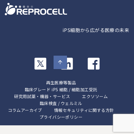
iPS細胞から広がる医療の未来
カ
カ
カ
ラ
ラ
ラ
ム
ム
ム
リ
リ
リ
再生医療等製品
ン
ン
ン
臨床グレード iPS 細胞 / 細胞加工受託
ク
ク
研究用試薬・機器・サービス
ク
エクソソーム
臨床検査 / ウェルミル
コラムアーカイブ
情報セキュリティに関する方針
プライバシーポリシー