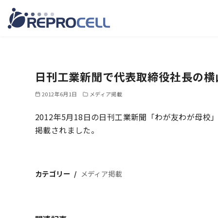
コ
ン
テ
日刊工業新聞で代表取締役社長の横
ン
ツ
2012年6月1日
メディア掲載
へ
2012年5月18日の日刊工業新聞「わが友わが母
移
掲載されました。
動
カテゴリー
メディア掲載