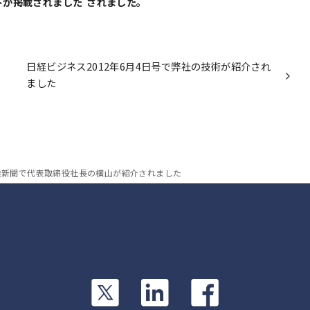
トが掲載されました
されました。
日経ビジネス2012年6月4日号で弊社の技術が紹介され
ました
業新聞で代表取締役社長の横山が紹介されました
カ
カ
カ
ラ
ラ
ラ
ム
ム