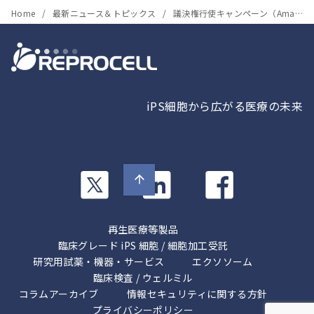
Home
最新ニュース＆トピックス
議決権行使キャンペーン（Amazonギフトカード５００円進呈）のご案内
iPS細胞から広がる医療の未来
カ
カ
カ
ラ
ラ
ラ
ム
ム
ム
リ
リ
リ
再生医療等製品
ン
ン
ン
臨床グレード iPS 細胞 / 細胞加工受託
ク
ク
研究用試薬・機器・サービス
ク
エクソソーム
臨床検査 / ウェルミル
コラムアーカイブ
情報セキュリティに関する方針
プライバシーポリシー