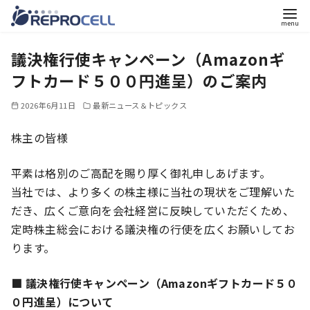
コ
議決権行使キャンペーン（Amazonギ
ン
テ
フトカード５００円進呈）のご案内
ン
2026年6月11日
最新ニュース＆トピックス
ツ
へ
株主の皆様
移
動
平素は格別のご高配を賜り厚く御礼申しあげます。
当社では、より多くの株主様に当社の現状をご理解いた
だき、広くご意向を会社経営に反映していただくため、
定時株主総会における議決権の行使を広くお願いしてお
ります。
■ 議決権行使キャンペーン（Amazonギフトカード５０
０円進呈）について