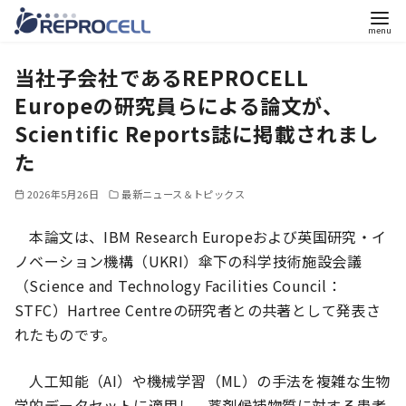
コ
当社子会社であるREPROCELL
ン
テ
Europeの研究員らによる論文が、
ン
Scientific Reports誌に掲載されまし
ツ
た
へ
2026年5月26日
最新ニュース＆トピックス
移
動
本論文は、IBM Research Europeおよび英国研究・イ
ノベーション機構（UKRI）傘下の科学技術施設会議
（Science and Technology Facilities Council：
STFC）Hartree Centreの研究者との共著として発表さ
れたものです。
人工知能（AI）や機械学習（ML）の手法を複雑な生物
学的データセットに適用し、薬剤候補物質に対する患者