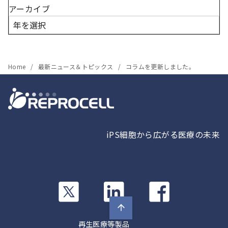
アーカイブ
Home
最新ニュース＆トピックス
コラムを更新しました。
iPS細胞から広がる医療の未来
カ
カ
カ
ラ
ラ
ラ
ム
ム
ム
リ
リ
リ
再生医療等製品