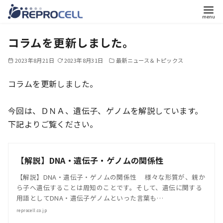
コ
コラムを更新しました。
ン
テ
2023年8月21日
2023年8月31日
最新ニュース＆トピックス
ン
ツ
コラムを更新しました。
へ
移
今回は、ＤＮＡ、遺伝子、ゲノムを解説しています。
動
下記よりご覧ください。
【解説】DNA・遺伝子・ゲノムの関係性
【解説】DNA・遺伝子・ゲノムの関係性 様々な形質が、親か
ら子へ遺伝することは周知のことです。そして、遺伝に関する
用語としてDNA・遺伝子ゲノムといった言葉も…
reprocell.co.jp