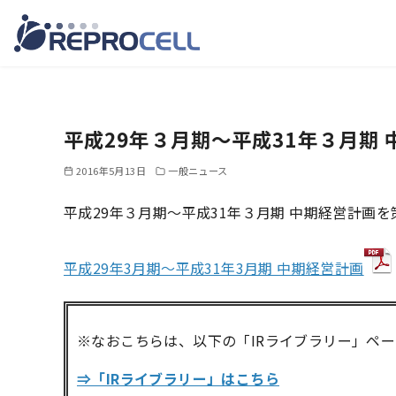
コ
ン
テ
平成29年３月期～平成31年３月期
ン
ツ
2016年5月13日
一般ニュース
へ
平成29年３月期～平成31年３月期 中期経営計画
移
動
平成29年3月期〜平成31年3月期 中期経営計画
※なおこちらは、以下の「IRライブラリー」ペ
⇒「IRライブラリー」はこちら