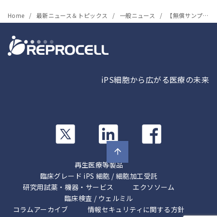
Home
最新ニュース＆トピックス
一般ニュース
【無償サンプルキャンペーンのお知らせ】
iPS細胞から広がる医療の未来
カ
カ
カ
ラ
ラ
ラ
ム
ム
ム
リ
リ
リ
再生医療等製品
ン
ン
ン
臨床グレード iPS 細胞 / 細胞加工受託
ク
ク
研究用試薬・機器・サービス
ク
エクソソーム
臨床検査 / ウェルミル
コラムアーカイブ
情報セキュリティに関する方針