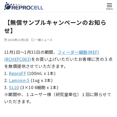
コ
【無償サンプルキャンペーンのお知ら
ン
テ
せ】
ン
2010年11月1日
一般ニュース
ツ
へ
11月1日～1月31日の期間、
フィーダー細胞(MEF)
移
(RCHEFC003)
をお買い上げいただいたお客様に次の３点
動
を無償提供させていただきます。
1.
ReproFF
(100mL x 1本)
2.
Laminin-5
(1ug x 3本)
3.
SL10
(3×10 6細胞 x 1本)
※期間中、１ユーザー様（研究室単位）１回に限らせて
いただきます。