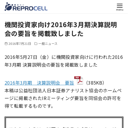
コ
機関投資家向け2016年3月期決算説明
ン
テ
会の要旨を掲載致しました
ン
2016年7月21日
一般ニュース
ツ
へ
2016年5月27日（金）に機関投資家向けに行われた2016
移
年3月期 決算説明会の要旨を掲載致しました
動
2016年3月期 決算説明会 要旨
（385KB）
本稿は公益社団法人日本証券アナリスト協会のホームペ
ージに掲載されたIRミーティング要旨を同協会の許可を
得て転載するものです。