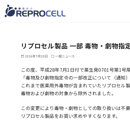
コ
ン
テ
リプロセル製品 一部 毒物・劇物指
ン
ツ
2016年7月20日
一般ニュース
へ
この度、平成28年7月1日付で薬生発0701号第1
移
「毒物及び劇物指定令の一部改正について（通知
動
これまで医薬用外毒物が含まれていたリプロセル製
毒物および劇物の対象から除外されました。
この変更により毒物・劇物としての取り扱いは不
リプロセル製品をお買い求めやすくなります。