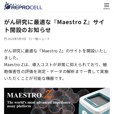
コ
がん研究に最適な『Maestro Z』サイ
ン
テ
ト開設のお知らせ
ン
2020年5月7日
一般ニュース
ツ
へ
がん研究に最適な『Maestro Z』のサイトを開設いたし
移
ました。
動
Maestro Zは、導入コストが非常に抑えられており、細
胞傷害性の評価を測定・データの解析まで一貫して実施
いただくことが可能な機器です。