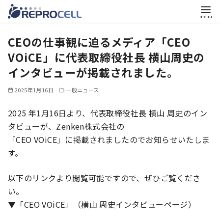
コ
CEOの仕事観に迫るメディア「CEO
ン
テ
VOiCE」に代表取締役社長 横山周史の
ン
インタビューが掲載されました。
ツ
2025年1月16日
一般ニュース
へ
移
2025 年1月16日より、代表取締役社長 横山 周史のイン
動
タビューが、Zenken株式会社の
「CEO VOiCE」に掲載されましたのでお知らせいたしま
す。
以下のリンクより閲覧可能ですので、ぜひご覧くださ
い。
▼「CEO VOiCE」（横山 周史インタビューページ）