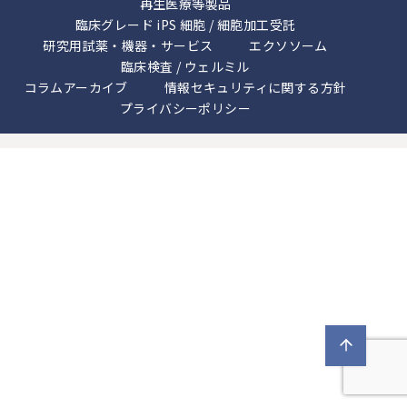
再生医療等製品
ン
ン
ン
臨床グレード iPS 細胞 / 細胞加工受託
ク
ク
研究用試薬・機器・サービス
ク
エクソソーム
臨床検査 / ウェルミル
コラムアーカイブ
情報セキュリティに関する方針
プライバシーポリシー