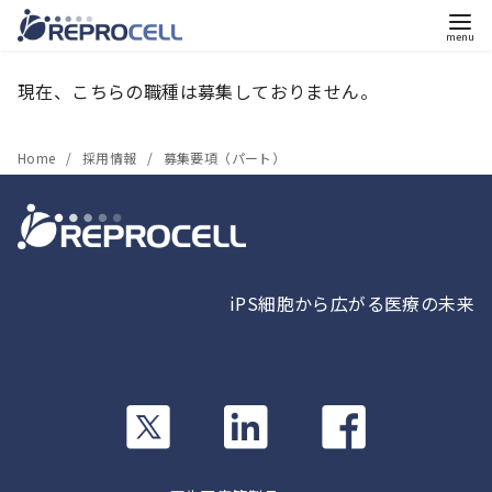
コ
現在、こちらの職種は募集しておりません。
ン
テ
ン
Home
採用情報
募集要項（パート）
ツ
へ
移
動
iPS細胞から広がる医療の未来
カ
カ
カ
ラ
ラ
ラ
ム
ム
ム
リ
リ
リ