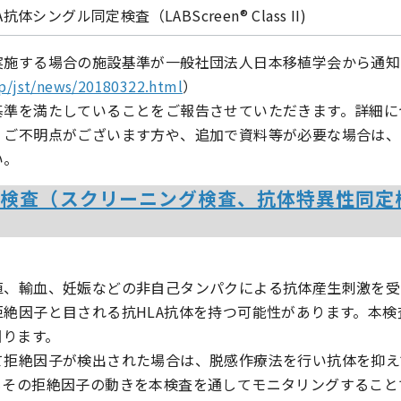
A抗体シングル同定検査（LABScreen® Class II)
実施する場合の施設基準が一般社団法人日本移植学会から通知
jp/jst/news/20180322.html
）
基準を満たしていることをご報告させていただきます。詳細に
、ご不明点がございます方や、追加で資料等が必要な場合は、
い。
体検査（スクリーニング検査、抗体特異性同定
植、輸血、妊娠などの非自己タンパクによる抗体産生刺激を受
絶因子と目される抗HLA抗体を持つ可能性があります。本検
図ります。
て拒絶因子が検出された場合は、脱感作療法を行い抗体を抑え
もその拒絶因子の動きを本検査を通してモニタリングすること