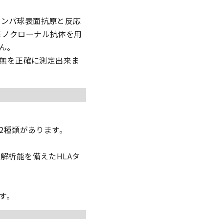
のリンパ球表面抗原と反応
はモノクローナル抗体を用
ん。
有無を正確に測定出来ま
の2種類があります。
解析能を備えたHLAタ
す。