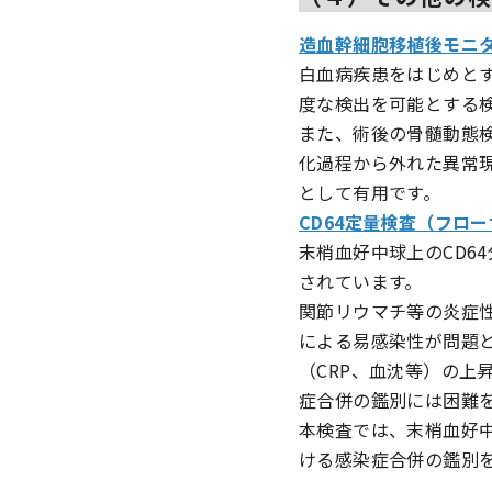
造血幹細胞移植後モニタ
白血病疾患をはじめと
度な検出を可能とする
また、術後の骨髄動態
化過程から外れた異常
として有用です。
CD64定量検査（フロ
末梢血好中球上のCD6
されています。
関節リウマチ等の炎症
による易感染性が問題
（CRP、血沈等）の
症合併の鑑別には困難
本検査では、末梢血好中
ける感染症合併の鑑別