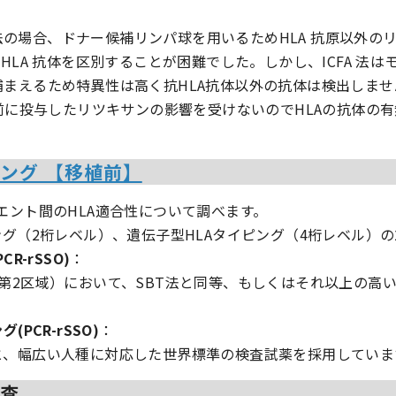
M 法の場合、ドナー候補リンパ球を用いるためHLA 抗原以外
HLA 抗体を区別することが困難でした。しかし、ICFA 法
まえるため特異性は高く抗HLA抗体以外の抗体は検出しませ
植前に投与したリツキサンの影響を受けないのでHLAの抗体の
ピング 【移植前】
エント間のHLA適合性について調べます。
ング（2桁レベル）、遺伝子型HLAタイピング（4桁レベル）
R-rSSO)
：
第2区域）において、SBT法と同等、もしくはそれ以上の高い
PCR-rSSO)
：
と、幅広い人種に対応した世界標準の検査試薬を採用していま
検査