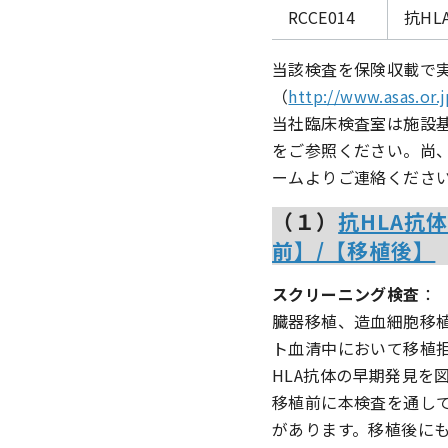
RCCE014
抗HL
当該検査を保険収載で
（
http://www.asas.or.
当社臨床検査室は施設
をご参照ください。尚
ームよりご連絡くださ
（１）
抗HLA抗
前】/【移植後】
スクリーニング検査
：
臓器移植、造血細胞移
ト血清中において移植拒
HLA抗体の早期発見を
移植前に本検査を通し
があります。移植後に