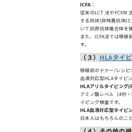
ICFA
：
従来のLCT 法やFCX
する抗体(非特異抗体)と
いて抗原抗体複合体を捕
また、ICFA法では移
す。
（３）
HLAタイ
移植前のドナー/レシピ
血清対応型HLAタイピ
HLAアリルタイピング(PC
アミノ酸レベル（4桁・
イピング検査です。
HLA血清対応型タイピング(
日本人はもちろんのこ
（４）その他の