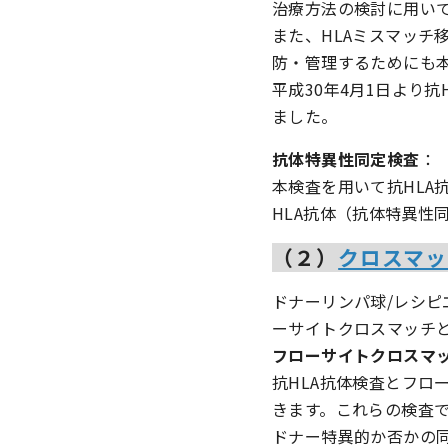
治療方法の検討に用い
また、HLAミスマッチ
防・管理するためにも
平成30年4月1日より
ました。
抗体特異性同定検査
：
本検査を用いて抗HLA
HLA抗体（抗体特異性
（２）
クロスマッ
ドナーリンパ球/レシピ
ーサイトクロスマッチとL
フローサイトクロスマ
抗HLA抗体検査とフロ
きます。これらの検査で
ドナー特異的か否かの