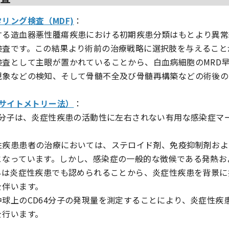
リング検査（MDF)
：
する造血器悪性腫瘍疾患における初期疾患分類はもとより異常
検査です。この結果より術前の治療戦略に選択肢を与えること
検査として主眼が置かれていることから、白血病細胞のMRD
現象などの検知、そして骨髄不全及び骨髄再構築などの術後の
ーサイトメトリー法）
：
4分子は、炎症性疾患の活動性に左右されない有用な感染症マ
性疾患患者の治療においては、ステロイド剤、免疫抑制剤およ
となっています。しかし、感染症の一般的な徴候である発熱お
上昇は炎症性疾患でも認められることから、炎症性疾患を背景
を伴います。
球上のCD64分子の発現量を測定することにより、炎症性疾
を行います。