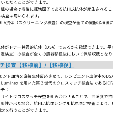
ていただくことができます。
移植の場合は術後に拒絶因子である抗HLA抗体が産生される
本検査は用いられます。
抗HLA抗体（スクリーニング検査）の検査が全ての臓器移植後
抗体がドナー特異的抗体（DSA）であるかを確認できます。平成
同定検査）の検査が全ての臓器移植後において保険収載となり
チ検査【移植前】/【移植後】
エント血清を直接生体反応させて、レシピエント血清中のDS
uminex を用いた第３世代のクロスマッチ検査法であるIC
ッチ
：
ーサイトクロスマッチ検査を組み合わせることで、高感度で抗
陽性が出た場合、抗HLA抗体シングル抗原同定検査により、
同定を行うことができます。