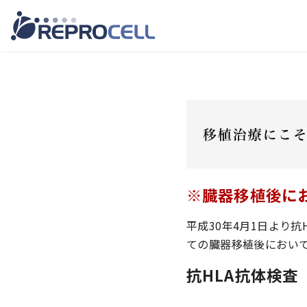
コ
ン
テ
ン
ツ
へ
移
動
※臓器移植後に
平成30年4月1日より
ての臓器移植後におい
抗HLA抗体検査