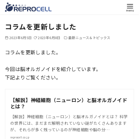
コ
コラムを更新しました
ン
テ
2023年6月5日
2023年6月8日
最新ニュース＆トピックス
ン
ツ
コラムを更新しました。
へ
移
今回は脳オルガノイドを紹介しています。
動
下記よりご覧ください。
【解説】神経細胞（ニューロン）と脳オルガノイド
とは？
【解説】神経細胞（ニューロン）と脳オルガノイドとは？ 科学
の世界には、まだまだ解明されていない謎がたくさんあります
が、それらが多く残っているのが神経細胞や脳の分…
reprocell.co.jp