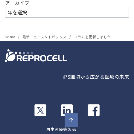
アーカイブ
Home
最新ニュース＆トピックス
コラムを更新しました
iPS細胞から広がる医療の未来
カ
カ
カ
ラ
ラ
ラ
ム
ム
ム
リ
リ
リ
再生医療等製品
ン
ン