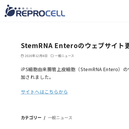
コ
ン
テ
StemRNA Enteroのウェブサイ
ン
ツ
2020年12月4日
一般ニュース
へ
iPS細胞由来腸管上皮細胞（StemRNA Ente
移
加されました。
動
サイトへはこちらから
カテゴリー
一般ニュース